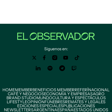
Siguenos en:
HOME
MEMBER
BENEFICIOS MEMBER
REFERÍ
NACIONAL
CAFÉ Y NEGOCIOS
ECONOMÍA Y EMPRESAS
AGRO
BRAND STUDIO
MUNDO
CULTURA Y ESPECTÁCULOS
LIFESTYLE
OPINIÓN
FÚNEBRES
REMATES Y LEGALES
EDICIONES ESPECIALES
PUBLICACIONES
NEWSLETTERS
ARGENTINA
ESPAÑA
ESTADOS UNIDOS