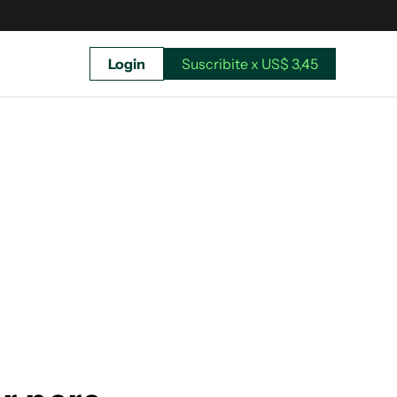
Login
Suscribite x US$ 3,45
uscríbete ahora a El Observador y elegí hasta
donde llegar.
Suscribite x US$ 3,45