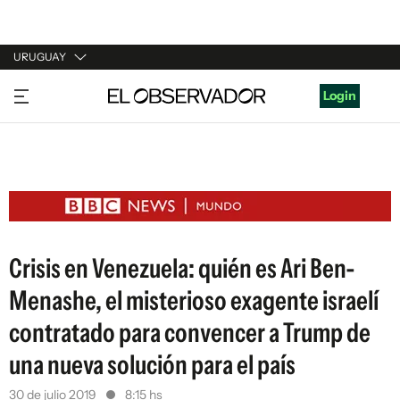
URUGUAY
URUGUAY
Login
ARGENTINA
ESPAÑA
ESTADOS UNIDOS
Crisis en Venezuela: quién es Ari Ben-
Menashe, el misterioso exagente israelí
contratado para convencer a Trump de
una nueva solución para el país
30 de julio 2019
8:15 hs