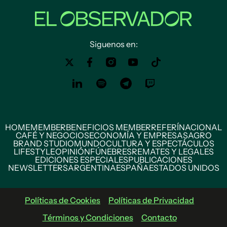
Siguenos en:
HOME
MEMBER
BENEFICIOS MEMBER
REFERÍ
NACIONAL
CAFÉ Y NEGOCIOS
ECONOMÍA Y EMPRESAS
AGRO
BRAND STUDIO
MUNDO
CULTURA Y ESPECTÁCULOS
LIFESTYLE
OPINIÓN
FÚNEBRES
REMATES Y LEGALES
EDICIONES ESPECIALES
PUBLICACIONES
NEWSLETTERS
ARGENTINA
ESPAÑA
ESTADOS UNIDOS
Políticas de Cookies
Políticas de Privacidad
Términos y Condiciones
Contacto