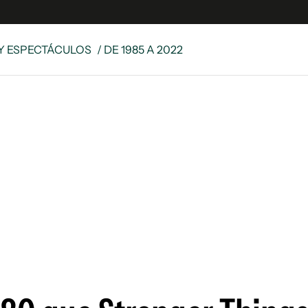
Y ESPECTÁCULOS
/ DE 1985 A 2022
e
S
n
es
Siguenos en:
 y Legales
es especiales
ciones
ters
ina
 Unidos