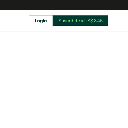
Login
Suscribite x US$ 3,45
uscríbete ahora a El Observador y elegí hasta
donde llegar.
Suscribite x US$ 3,45