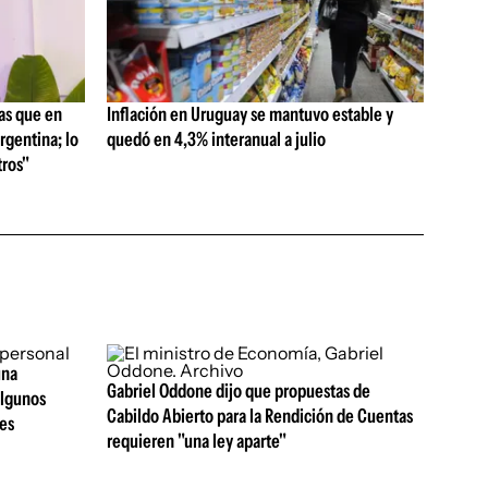
as que en
Inflación en Uruguay se mantuvo estable y
rgentina; lo
quedó en 4,3% interanual a julio
ros"
una
Gabriel Oddone dijo que propuestas de
algunos
Cabildo Abierto para la Rendición de Cuentas
res
requieren "una ley aparte"