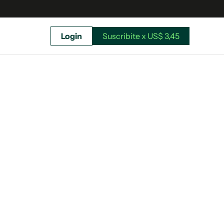
Login
Suscribite x US$ 3,45
uscríbete ahora a El Observador y elegí hasta
donde llegar.
Suscribite x US$ 3,45