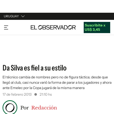
URUGUAY
Suscribite x
URUGUAY
US$ 3,45
ARGENTINA
ESPAÑA
ESTADOS UNIDOS
Da Silva es fiel a su estilo
El técnico cambia de nombres pero no de figura táctica; desde que
llegó al club, casi nunca varió la forma de parar a los jugadores y ahora
ante Emelec por la Copa jugará de la misma manera
17 de febrero 2013
21:10 hs
Por
Redacción