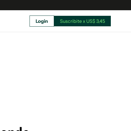
Login
Suscribite x US$ 3,45
uscríbete ahora a El Observador y elegí hasta
donde llegar.
Suscribite x US$ 3,45