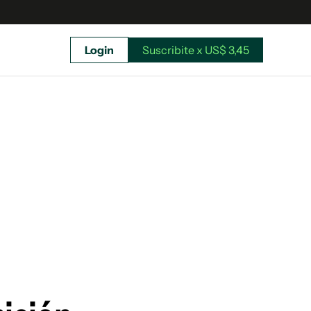
Login
Suscribite x US$ 3,45
uscríbete ahora a El Observador y elegí hasta
donde llegar.
Suscribite x US$ 3,45