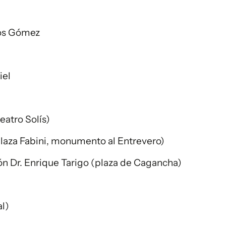
los Gómez
iel
eatro Solís)
plaza Fabini, monumento al Entrevero)
ión Dr. Enrique Tarigo (plaza de Cagancha)
l)