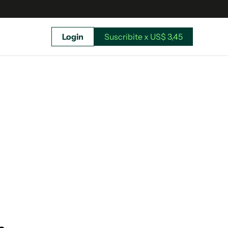
Login
Suscribite x US$ 3,45
uscríbete ahora a El Observador y elegí hasta
donde llegar.
Suscribite x US$ 3,45