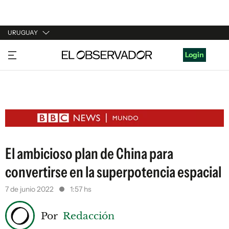
URUGUAY
URUGUAY
Login
ARGENTINA
ESPAÑA
ESTADOS UNIDOS
El ambicioso plan de China para
convertirse en la superpotencia espacial
7 de junio 2022
1:57 hs
Por
Redacción