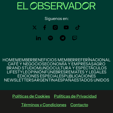
Siguenos en:
HOME
MEMBER
BENEFICIOS MEMBER
REFERÍ
NACIONAL
CAFÉ Y NEGOCIOS
ECONOMÍA Y EMPRESAS
AGRO
BRAND STUDIO
MUNDO
CULTURA Y ESPECTÁCULOS
LIFESTYLE
OPINIÓN
FÚNEBRES
REMATES Y LEGALES
EDICIONES ESPECIALES
PUBLICACIONES
NEWSLETTERS
ARGENTINA
ESPAÑA
ESTADOS UNIDOS
Políticas de Cookies
Políticas de Privacidad
Términos y Condiciones
Contacto