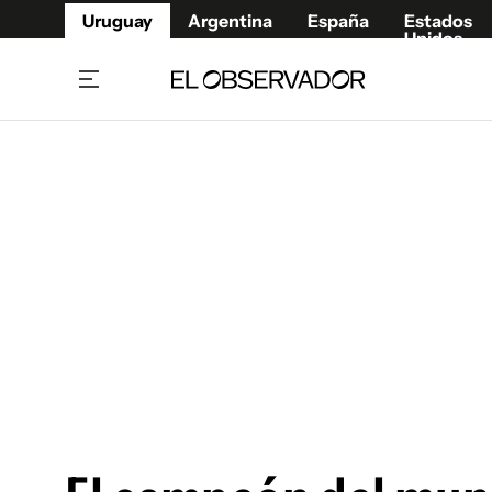
Uruguay
Argentina
España
Estados
Unidos
Home
Juegos 
Referí
Rugby
Fútbol
Básque
Mundial 2026
Tenis
Resultados Deportivos
Runnin
Fútbol internacional
Polidep
Copa Libertadores
Motor