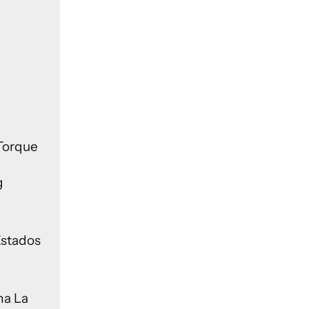
Torque
g
Estados
ma La