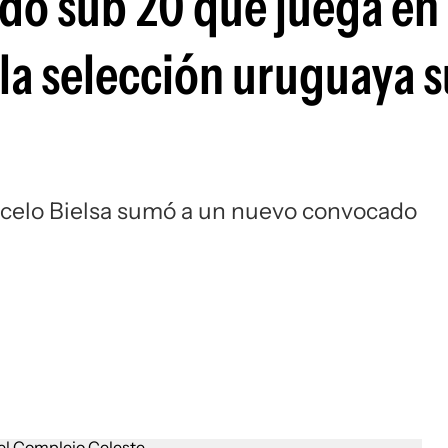
o sub 20 que juega en 
Si
 la selección uruguaya 
rcelo Bielsa sumó a un nuevo convocado