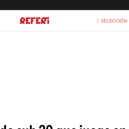
/
SELECCIÓN
Olímpicos
S
tbol
g
ortivo