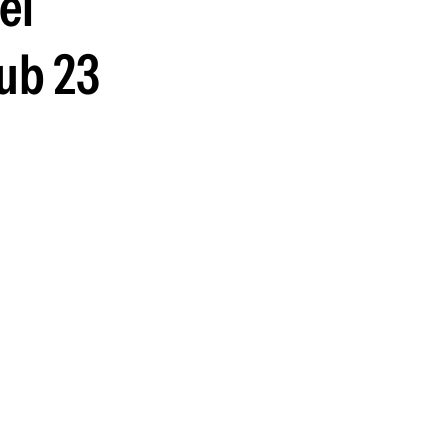
el
guenos en:
sub 23