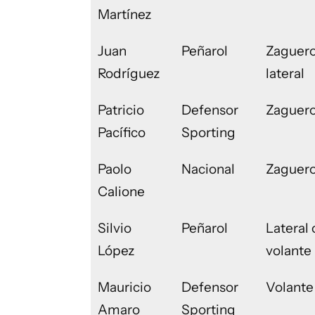
Martínez
Juan
Peñarol
Zaguero
Rodríguez
lateral
Patricio
Defensor
Zaguer
Pacífico
Sporting
Paolo
Nacional
Zaguer
Calione
Silvio
Peñarol
Lateral 
López
volante
Mauricio
Defensor
Volante
Amaro
Sporting