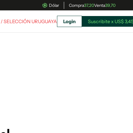
Dólar
Compra
37,20
Venta
39,70
/ SELECCIÓN URUGUAYA
Login
Suscribite x US$ 3,4
uscríbete ahora a El Observador y elegí hasta
donde llegar.
Suscribite x US$ 3,45