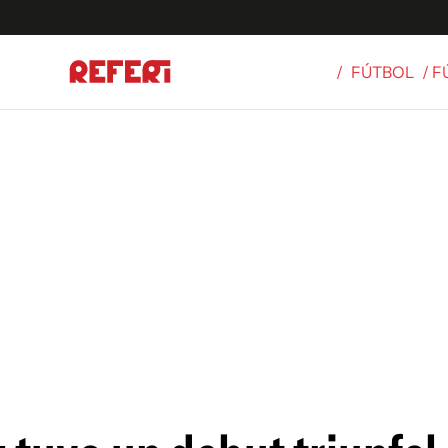
/
FÚTBOL
/ 
Olímpicos
S
tbol
g
ortivo