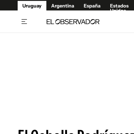
Uruguay
Argentina
España
Estados
Unidos
Home
Juegos 
Referí
Rugby
Fútbol
Básque
Mundial 2026
Tenis
Resultados Deportivos
Runnin
Fútbol internacional
Polidep
Copa Libertadores
Motor