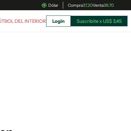
Dólar
Compra
37,20
Venta
39,70
FÚTBOL DEL INTERIOR
Login
Suscribite x US$ 3,45
uscríbete ahora a El Observador y elegí hasta
donde llegar.
Suscribite x US$ 3,45