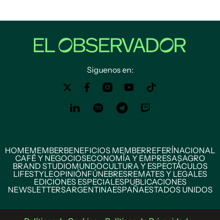
Siguenos en:
HOME
MEMBER
BENEFICIOS MEMBER
REFERÍ
NACIONAL
CAFÉ Y NEGOCIOS
ECONOMÍA Y EMPRESAS
AGRO
BRAND STUDIO
MUNDO
CULTURA Y ESPECTÁCULOS
LIFESTYLE
OPINIÓN
FÚNEBRES
REMATES Y LEGALES
EDICIONES ESPECIALES
PUBLICACIONES
NEWSLETTERS
ARGENTINA
ESPAÑA
ESTADOS UNIDOS