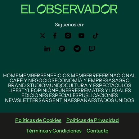
Siguenos en:
HOME
MEMBER
BENEFICIOS MEMBER
REFERÍ
NACIONAL
CAFÉ Y NEGOCIOS
ECONOMÍA Y EMPRESAS
AGRO
BRAND STUDIO
MUNDO
CULTURA Y ESPECTÁCULOS
LIFESTYLE
OPINIÓN
FÚNEBRES
REMATES Y LEGALES
EDICIONES ESPECIALES
PUBLICACIONES
NEWSLETTERS
ARGENTINA
ESPAÑA
ESTADOS UNIDOS
Políticas de Cookies
Políticas de Privacidad
Términos y Condiciones
Contacto