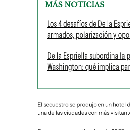
MÁS NOTICIAS
Los 4 desafíos de De la Espri
armados, polarización y opos
De la Espriella subordina la
Washington: qué implica para
El secuestro se produjo en un hotel 
una de las ciudades con más visitante