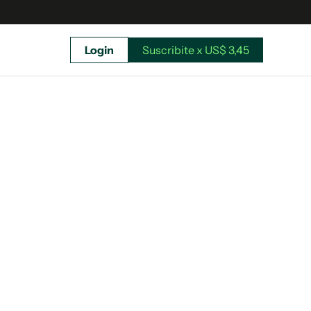
Login
Suscribite x US$ 3,45
uscríbete ahora a El Observador y elegí hasta
donde llegar.
Suscribite x US$ 3,45