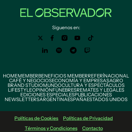
Siguenos en:
HOME
MEMBER
BENEFICIOS MEMBER
REFERÍ
NACIONAL
CAFÉ Y NEGOCIOS
ECONOMÍA Y EMPRESAS
AGRO
BRAND STUDIO
MUNDO
CULTURA Y ESPECTÁCULOS
LIFESTYLE
OPINIÓN
FÚNEBRES
REMATES Y LEGALES
EDICIONES ESPECIALES
PUBLICACIONES
NEWSLETTERS
ARGENTINA
ESPAÑA
ESTADOS UNIDOS
Políticas de Cookies
Políticas de Privacidad
Términos y Condiciones
Contacto