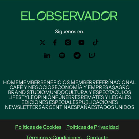
Siguenos en:
HOME
MEMBER
BENEFICIOS MEMBER
REFERÍ
NACIONAL
CAFÉ Y NEGOCIOS
ECONOMÍA Y EMPRESAS
AGRO
BRAND STUDIO
MUNDO
CULTURA Y ESPECTÁCULOS
LIFESTYLE
OPINIÓN
FÚNEBRES
REMATES Y LEGALES
EDICIONES ESPECIALES
PUBLICACIONES
NEWSLETTERS
ARGENTINA
ESPAÑA
ESTADOS UNIDOS
Políticas de Cookies
Políticas de Privacidad
Términos y Condiciones
Contacto