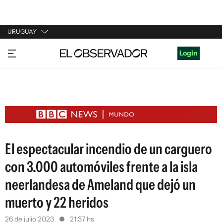
URUGUAY
URUGUAY
Login
ARGENTINA
ESPAÑA
ESTADOS UNIDOS
El espectacular incendio de un carguero
con 3.000 automóviles frente a la isla
neerlandesa de Ameland que dejó un
muerto y 22 heridos
26 de julio 2023
21:37 hs