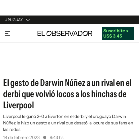
URUGUAY
Suscribite x
URUGUAY
US$ 3,45
ARGENTINA
ESPAÑA
ESTADOS UNIDOS
El gesto de Darwin Núñez a un rival en el
derbi que volvió locos a los hinchas de
Liverpool
Liverpool le ganó 2-0 a Everton en el derbi y el uruguayo Darwin
Núñez le hizo un gesto a un rival que desató la locura de sus fans en
las redes
14 de febrero 2023
8:43 hs