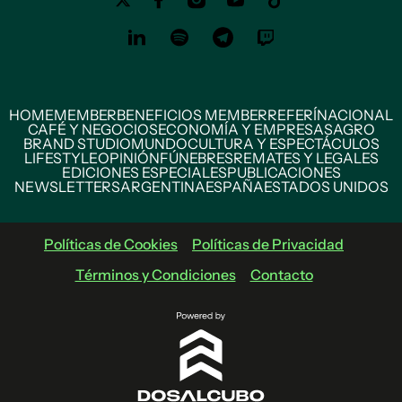
HOME
MEMBER
BENEFICIOS MEMBER
REFERÍ
NACIONAL
CAFÉ Y NEGOCIOS
ECONOMÍA Y EMPRESAS
AGRO
BRAND STUDIO
MUNDO
CULTURA Y ESPECTÁCULOS
LIFESTYLE
OPINIÓN
FÚNEBRES
REMATES Y LEGALES
EDICIONES ESPECIALES
PUBLICACIONES
NEWSLETTERS
ARGENTINA
ESPAÑA
ESTADOS UNIDOS
Políticas de Cookies
Políticas de Privacidad
Términos y Condiciones
Contacto