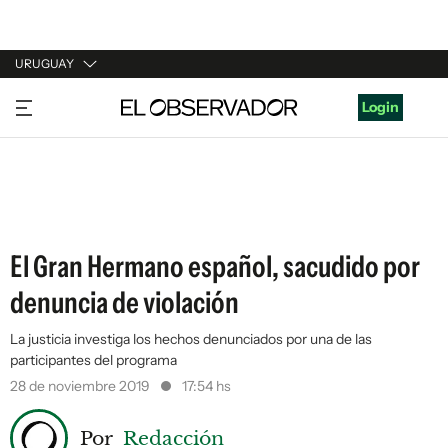
URUGUAY
URUGUAY
Login
ARGENTINA
ESPAÑA
ESTADOS UNIDOS
El Gran Hermano español, sacudido por
denuncia de violación
La justicia investiga los hechos denunciados por una de las
participantes del programa
28 de noviembre 2019
17:54 hs
Por
Redacción