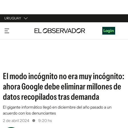
URUGUAY
URUGUAY
Login
ARGENTINA
ESPAÑA
ESTADOS UNIDOS
El modo incógnito no era muy incógnito:
ahora Google debe eliminar millones de
datos recopilados tras demanda
El gigante informático llegó en diciembre del año pasado a un
acuerdo con los denunciantes
2 de abril 2024
9:20 hs