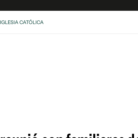
 IGLESIA CATÓLICA
e
S
n
es
Siguenos en:
 y Legales
es especiales
ciones
ters
ina
 Unidos