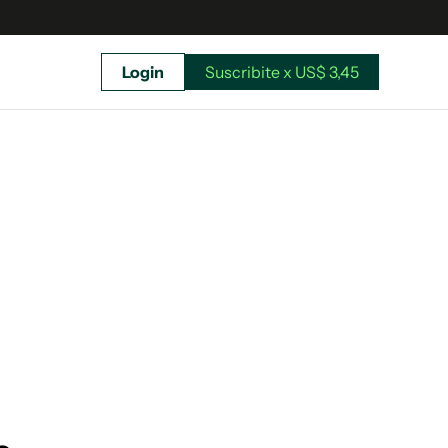
Login
Suscribite x US$ 3,45
uscríbete ahora a El Observador y elegí hasta
donde llegar.
Suscribite x US$ 3,45