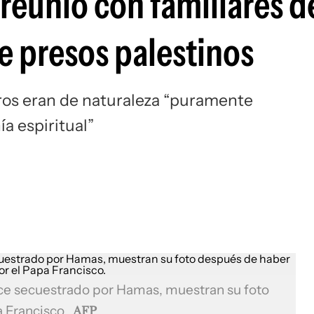
 reunió con familiares d
de presos palestinos
ros eran de naturaleza “puramente
a espiritual”
e secuestrado por Hamas, muestran su foto
a Francisco.
AFP