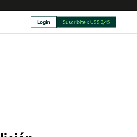
Login
Suscribite x US$ 3,45
uscríbete ahora a El Observador y elegí hasta
donde llegar.
Suscribite x US$ 3,45