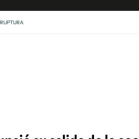
 RUPTURA
e
S
n
es
Siguenos en:
 y Legales
es especiales
ciones
ters
ina
 Unidos