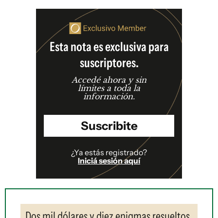
Esta nota es exclusiva para
suscriptores.
Accedé ahora y sin
límites a toda la
información.
Suscribite
¿Ya estás registrado?
Iniciá sesión aquí
Dos mil dólares y diez enigmas resueltos