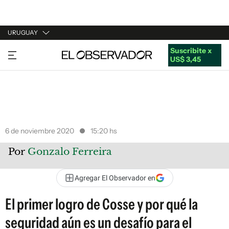
URUGUAY
Suscribite x
URUGUAY
US$ 3,45
ARGENTINA
ESPAÑA
ESTADOS UNIDOS
6 de noviembre 2020
15:20 hs
Por
Gonzalo Ferreira
Agregar El Observador en
El primer logro de Cosse y por qué la
seguridad aún es un desafío para el