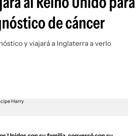
jará al Reino Unido para
agnóstico de cáncer
óstico y viajará a Inglaterra a verlo
dos Unidos con su familia, conversó con su