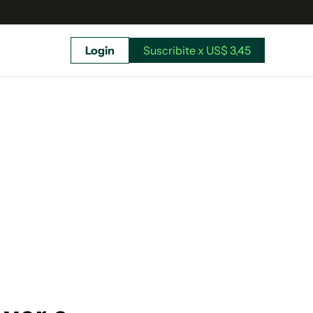
Login
Suscribite x US$ 3,45
uscríbete ahora a El Observador y elegí hasta
donde llegar.
Suscribite x US$ 3,45