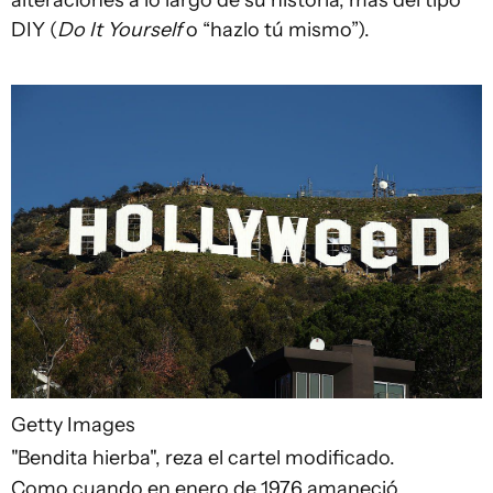
DIY (
Do It Yourself
o “hazlo tú mismo”).
Getty Images
"Bendita hierba", reza el cartel modificado.
Como cuando en enero de 1976 amaneció