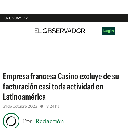
URUGUAY
URUGUAY
Login
ARGENTINA
ESPAÑA
ESTADOS UNIDOS
Empresa francesa Casino excluye de su
facturación casi toda actividad en
Latinoamérica
31 de octubre 2023
8:24 hs
Por
Redacción