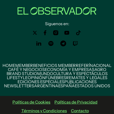
Siguenos en:
HOME
MEMBER
BENEFICIOS MEMBER
REFERÍ
NACIONAL
CAFÉ Y NEGOCIOS
ECONOMÍA Y EMPRESAS
AGRO
BRAND STUDIO
MUNDO
CULTURA Y ESPECTÁCULOS
LIFESTYLE
OPINIÓN
FÚNEBRES
REMATES Y LEGALES
EDICIONES ESPECIALES
PUBLICACIONES
NEWSLETTERS
ARGENTINA
ESPAÑA
ESTADOS UNIDOS
Políticas de Cookies
Políticas de Privacidad
Términos y Condiciones
Contacto