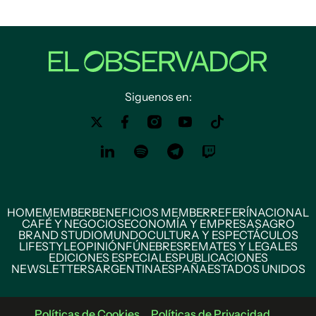
Siguenos en:
HOME
MEMBER
BENEFICIOS MEMBER
REFERÍ
NACIONAL
CAFÉ Y NEGOCIOS
ECONOMÍA Y EMPRESAS
AGRO
BRAND STUDIO
MUNDO
CULTURA Y ESPECTÁCULOS
LIFESTYLE
OPINIÓN
FÚNEBRES
REMATES Y LEGALES
EDICIONES ESPECIALES
PUBLICACIONES
NEWSLETTERS
ARGENTINA
ESPAÑA
ESTADOS UNIDOS
Políticas de Cookies
Políticas de Privacidad