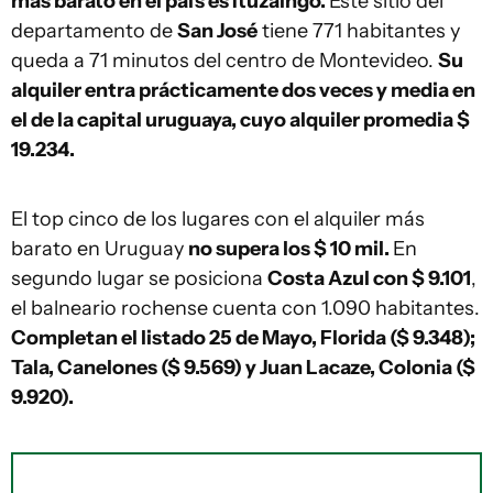
más barato en el país es Ituzaingó.
Este sitio del
departamento de
San José
tiene 771 habitantes y
queda a 71 minutos del centro de Montevideo.
Su
alquiler entra prácticamente dos veces y media en
el de la capital uruguaya, cuyo alquiler promedia $
19.234.
El top cinco de los lugares con el alquiler más
barato en Uruguay
no supera los $ 10 mil.
En
segundo lugar se posiciona
Costa Azul con $ 9.101
,
el balneario rochense cuenta con 1.090 habitantes.
Completan el listado 25 de Mayo, Florida ($ 9.348);
Tala, Canelones ($ 9.569) y Juan Lacaze, Colonia ($
9.920).