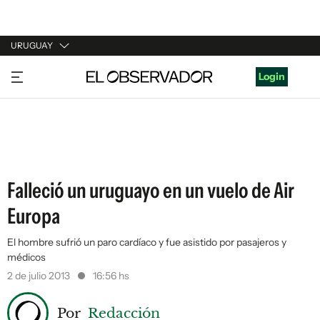
URUGUAY
URUGUAY
Login
ARGENTINA
ESPAÑA
ESTADOS UNIDOS
Falleció un uruguayo en un vuelo de Air
Europa
El hombre sufrió un paro cardíaco y fue asistido por pasajeros y
médicos
2 de julio 2013
16:56 hs
Por
Redacción