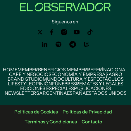
Siguenos en:
HOME
MEMBER
BENEFICIOS MEMBER
REFERÍ
NACIONAL
CAFÉ Y NEGOCIOS
ECONOMÍA Y EMPRESAS
AGRO
BRAND STUDIO
MUNDO
CULTURA Y ESPECTÁCULOS
LIFESTYLE
OPINIÓN
FÚNEBRES
REMATES Y LEGALES
EDICIONES ESPECIALES
PUBLICACIONES
NEWSLETTERS
ARGENTINA
ESPAÑA
ESTADOS UNIDOS
Políticas de Cookies
Políticas de Privacidad
Términos y Condiciones
Contacto