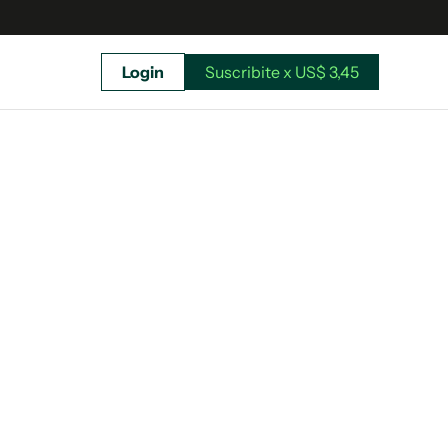
Login
Suscribite x US$ 3,45
uscríbete ahora a El Observador y elegí hasta
donde llegar.
Suscribite x US$ 3,45