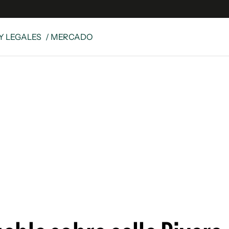
Y LEGALES
/ MERCADO
e
S
n
es
Siguenos en:
 y Legales
es especiales
ciones
ters
ina
 Unidos