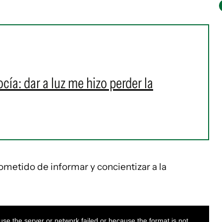
ía: dar a luz me hizo perder la
ometido de informar y concientizar a la
se the server or network failed or because the format is not