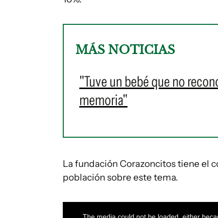
MÁS NOTICIAS
"Tuve un bebé que no reconoc
memoria"
La fundación Corazoncitos tiene el c
población sobre este tema.
This
is
a
The media could not be loaded, either becau