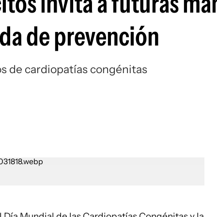
tos invita a futuras ma
ada de prevención
os de cardiopatías congénitas
l Día Mundial de las Cardiopatías Congénitas y la