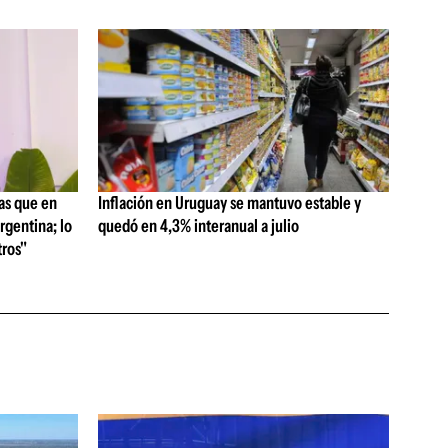
as que en
Inflación en Uruguay se mantuvo estable y
rgentina; lo
quedó en 4,3% interanual a julio
ros"