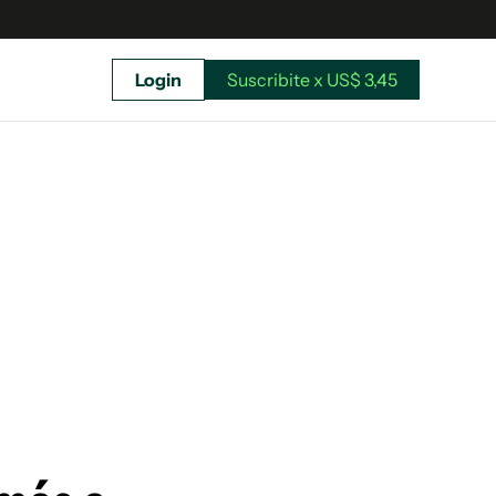
Login
Suscribite x US$ 3,45
uscríbete ahora a El Observador y elegí hasta
donde llegar.
Suscribite x US$ 3,45