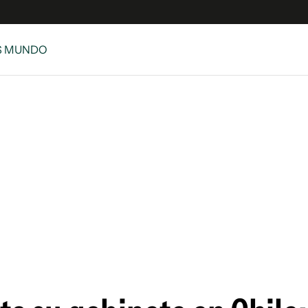
S MUNDO
e
S
n
es
Siguenos en:
 y Legales
es especiales
ciones
ters
ina
 Unidos