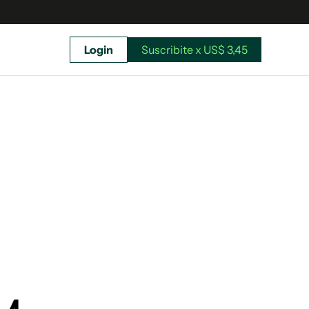
Login
Suscribite x US$ 3,45
uscríbete ahora a El Observador y elegí hasta
donde llegar.
Suscribite x US$ 3,45