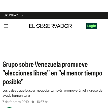
URUGUAY
URUGUAY
Login
ARGENTINA
ESPAÑA
ESTADOS UNIDOS
Grupo sobre Venezuela promueve
"elecciones libres" en "el menor tiempo
posible"
Los países que buscan negociar también promoverán el ingreso de
ayuda humanitaria
7 de febrero 2019
16:37 hs