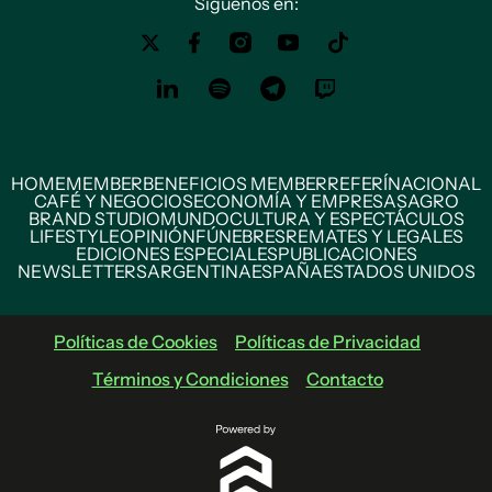
Siguenos en:
HOME
MEMBER
BENEFICIOS MEMBER
REFERÍ
NACIONAL
CAFÉ Y NEGOCIOS
ECONOMÍA Y EMPRESAS
AGRO
BRAND STUDIO
MUNDO
CULTURA Y ESPECTÁCULOS
LIFESTYLE
OPINIÓN
FÚNEBRES
REMATES Y LEGALES
EDICIONES ESPECIALES
PUBLICACIONES
NEWSLETTERS
ARGENTINA
ESPAÑA
ESTADOS UNIDOS
Políticas de Cookies
Políticas de Privacidad
Términos y Condiciones
Contacto