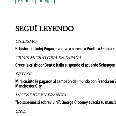
Francia
huelga
SEGUÍ LEYENDO
CICLISMO
El histórico Tadej Pogacar vuelve a correr La Vuelta a España 
CRISIS MIGRATORIA EN ESPAÑA
Crece la crisis por Ceuta: Italia suspende el acuerdo Schengen
FÚTBOL
Mirá cuánto le pagaron al campeón del mundo con Francia en 2
Manchester City
INCENDIOS EN FRANCIA
"No sabemos si sobrevivirá": George Clooney evacúa su mansión
CINE