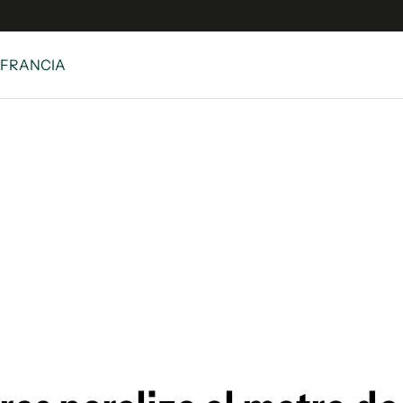
 FRANCIA
e
S
n
es
Siguenos en:
 y Legales
es especiales
ciones
ters
ina
 Unidos