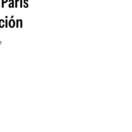
 París
ación
e