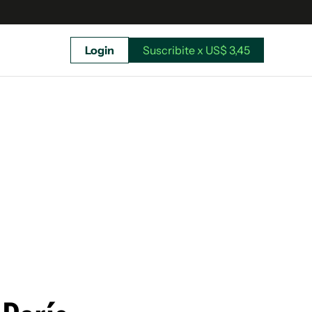
Login
Suscribite x US$ 3,45
uscríbete ahora a El Observador y elegí hasta
donde llegar.
Suscribite x US$ 3,45