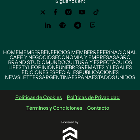
Siguenos en:
HOME
MEMBER
BENEFICIOS MEMBER
REFERÍ
NACIONAL
CAFÉ Y NEGOCIOS
ECONOMÍA Y EMPRESAS
AGRO
BRAND STUDIO
MUNDO
CULTURA Y ESPECTÁCULOS
LIFESTYLE
OPINIÓN
FÚNEBRES
REMATES Y LEGALES
EDICIONES ESPECIALES
PUBLICACIONES
NEWSLETTERS
ARGENTINA
ESPAÑA
ESTADOS UNIDOS
Políticas de Cookies
Políticas de Privacidad
Términos y Condiciones
Contacto