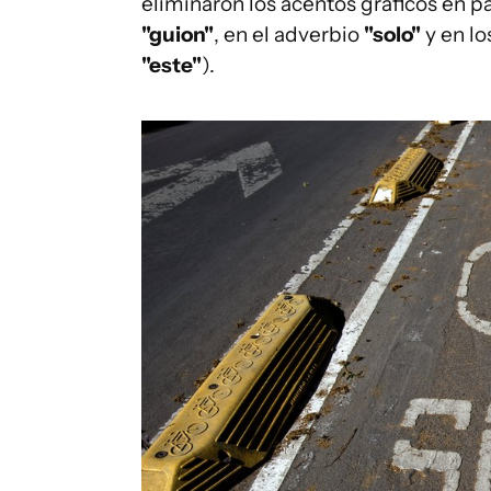
eliminaron los acentos gráficos en 
"guion"
, en el adverbio
"solo"
y en l
"este"
).