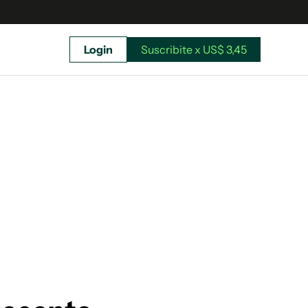
Login
Suscribite x US$ 3,45
uscríbete ahora a El Observador y elegí hasta
donde llegar.
Suscribite x US$ 3,45