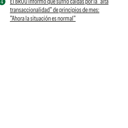
El BROU informó que sufrió caídas por la "alta
transaccionalidad" de principios de mes:
"Ahora la situación es normal"