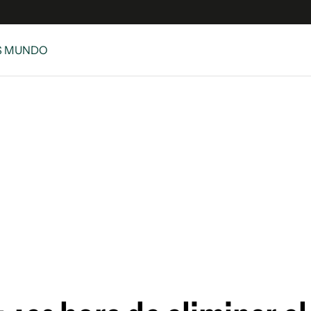
S MUNDO
e
S
n
es
Siguenos en:
 y Legales
es especiales
ciones
ters
ina
 Unidos