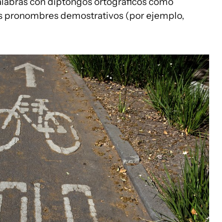
palabras con diptongos ortográficos como
os pronombres demostrativos (por ejemplo,