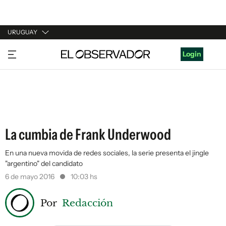
URUGUAY
URUGUAY
Login
ARGENTINA
ESPAÑA
ESTADOS UNIDOS
La cumbia de Frank Underwood
En una nueva movida de redes sociales, la serie presenta el jingle
"argentino" del candidato
6 de mayo 2016
10:03 hs
Por
Redacción