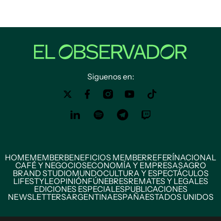
Siguenos en:
HOME
MEMBER
BENEFICIOS MEMBER
REFERÍ
NACIONAL
CAFÉ Y NEGOCIOS
ECONOMÍA Y EMPRESAS
AGRO
BRAND STUDIO
MUNDO
CULTURA Y ESPECTÁCULOS
LIFESTYLE
OPINIÓN
FÚNEBRES
REMATES Y LEGALES
EDICIONES ESPECIALES
PUBLICACIONES
NEWSLETTERS
ARGENTINA
ESPAÑA
ESTADOS UNIDOS