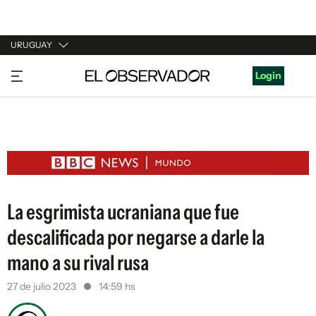
URUGUAY
URUGUAY
Login
ARGENTINA
ESPAÑA
ESTADOS UNIDOS
La esgrimista ucraniana que fue
descalificada por negarse a darle la
mano a su rival rusa
27 de julio 2023
14:59 hs