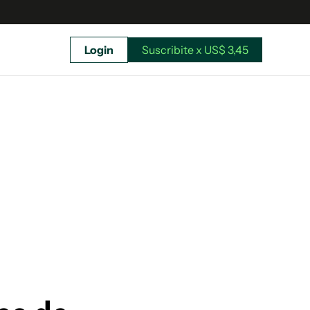
Login
Suscribite x US$ 3,45
uscríbete ahora a El Observador y elegí hasta
donde llegar.
Suscribite x US$ 3,45