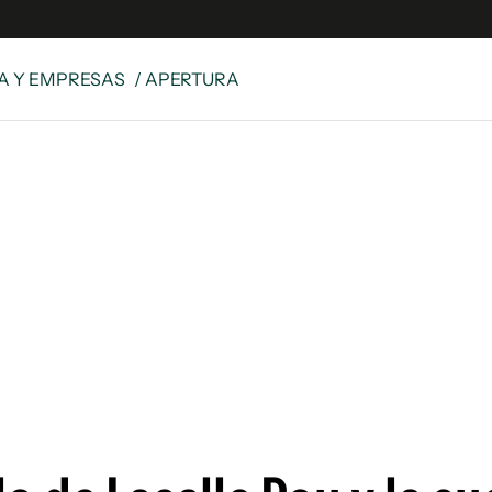
A Y EMPRESAS
/ APERTURA
e
S
n
es
Siguenos en:
 y Legales
es especiales
ciones
ters
ina
 Unidos