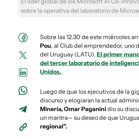
El líder global de los Microsoft AI Co-Innov
sobre la operativa del laboratorio de Micro
Sobre las 12.30 de este miércoles arr
Pou
, al Club del emprendedor, uno d
del Uruguay (LATU).
El primer mand
del tercer laboratorio de inteligenc
Unidos.
Luego de que los ejecutivos de la gi
discurso y elogiaran la actual admini
Minería, Omar Paganini
dio su discu
un mantra— su deseo de que Uruguay
regional”.