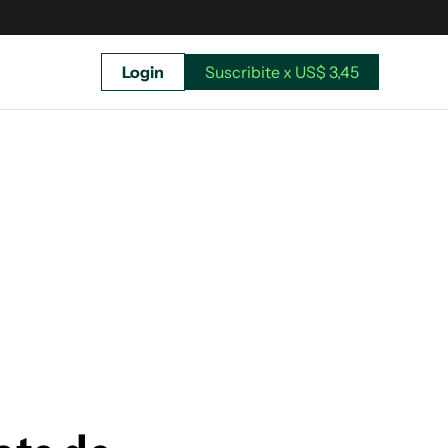
Login
Suscribite x US$ 3,45
uscríbete ahora a El Observador y elegí hasta
donde llegar.
Suscribite x US$ 3,45