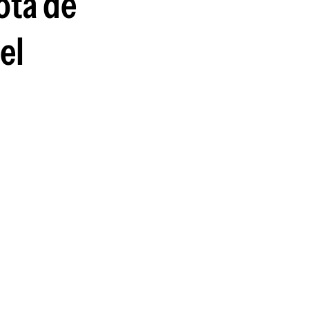
ota de
el