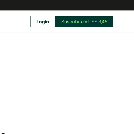
Login
Suscribite x US$ 3,45
uscríbete ahora a El Observador y elegí hasta
donde llegar.
Suscribite x US$ 3,45