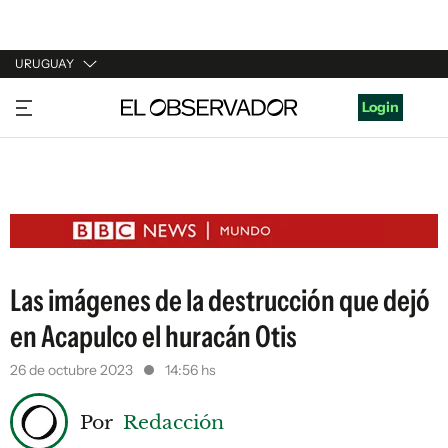
URUGUAY
URUGUAY
Login
ARGENTINA
ESPAÑA
ESTADOS UNIDOS
Las imágenes de la destrucción que dejó
en Acapulco el huracán Otis
26 de octubre 2023
14:56 hs
Por
Redacción