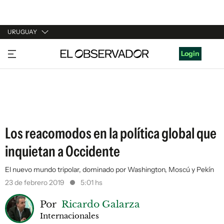
URUGUAY
URUGUAY
Login
ARGENTINA
ESPAÑA
ESTADOS UNIDOS
Los reacomodos en la política global que
inquietan a Occidente
El nuevo mundo tripolar, dominado por Washington, Moscú y Pekín
23 de febrero 2019
5:01 hs
Por
Ricardo Galarza
Internacionales