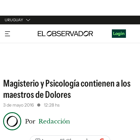
URUGUAY
URUGUAY
Login
ARGENTINA
ESPAÑA
ESTADOS UNIDOS
Magisterio y Psicología contienen a los
maestros de Dolores
3 de mayo 2016
12:28 hs
Por
Redacción